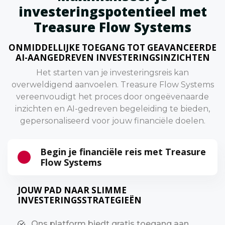
investeringspotentieel met
Treasure Flow Systems
ONMIDDELLIJKE TOEGANG TOT GEAVANCEERDE
AI-AANGEDREVEN INVESTERINGSINZICHTEN
Het starten van je investeringsreis kan
overweldigend aanvoelen. Treasure Flow Systems
vereenvoudigt het proces door ongeëvenaarde
inzichten en AI-gedreven begeleiding te bieden,
gepersonaliseerd voor jouw financiële doelen.
Begin je financiële reis met Treasure
Flow Systems
JOUW PAD NAAR SLIMME
INVESTERINGSSTRATEGIEËN
Ons platform biedt gratis toegang aan