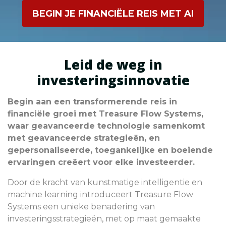
tot aanzienlijke financiële verliezen en
BEGIN JE FINANCIËLE REIS MET AI
bijdragen aan grotere economische
uitdagingen.
Leid de weg in
investeringsinnovatie
Begin aan een transformerende reis in
financiële groei met Treasure Flow Systems,
waar geavanceerde technologie samenkomt
met geavanceerde strategieën, en
gepersonaliseerde, toegankelijke en boeiende
ervaringen creëert voor elke investeerder.
Door de kracht van kunstmatige intelligentie en
machine learning introduceert Treasure Flow
Systems een unieke benadering van
investeringsstrategieën, met op maat gemaakte